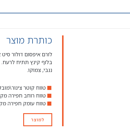
כותרת מוצר
לורם איפסום דולור סיט 
בלוף קינץ תתיח לרעח. 
ננבי, צמוקו.
טווח קוטר צינור\מובל מו
טווח רוחב חפירה מקס' - 3.91
טווח עומק חפירה מקס'
למוצר