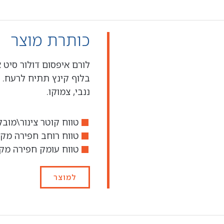
כותרת מוצר
לורם איפסום דולור סיט 
בלוף קינץ תתיח לרעח. 
ננבי, צמוקו.
טווח קוטר צינור\מובל מו
טווח רוחב חפירה מקס' - 3.91
טווח עומק חפירה מקס'
למוצר