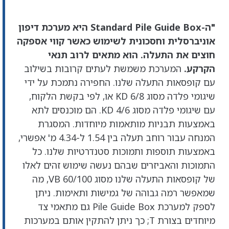
"ה-Standard Pile Guide Box היא מערכת דיפון
אוניברסלית וחסכונית לשימוש כאשר קווי אספקה
​​חוצים את התעלה. הוא מתאים לרוב תנאי
הקרקע.
המערכת משמשת לעתים קרובות בשילוב
עם קופסאות התעלה שלנו. החפירה נתמכת על ידי
שיגומי פלדה מסוג KD 6/8 או, לפי בקשת הלקוח,
עם שיגומי פלדה מסוג KD 4/6. הם מוכנסים לתא
באמצעות תבניות מותאמות מיוחדות. המסגרת
המנחה עבור רוחב תעלה בין 1.54 ל-4.34 מ' אפשרי,
באמצעות תוספות ותמוכות סטנדרטיות שלנו. כל
התמוכות והאביזרים שבהם נעשה שימוש זהים לאלו
של קופסאות התעלה שלנו מסוג VB 60/100, מה
שמאפשר רמה גבוהה של גמישות ותאימות. ניתן
לספק למערכת Pile Guide Box גם מתאמי צד
מיוחדים בצורת T; כך ניתן להתקין אותם במערכות